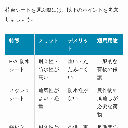
荷台シートを選ぶ際には、以下のポイントを考慮
しましょう。
特徴
メリット
デメリッ
適用用途
ト
PVC防水
耐久性・
重い・た
一般的な
シート
防水性が
たみにく
荷物の保
高い
い
護
メッシュ
通気性が
防水性が
農作物や
シート
よい・軽
ない
風通しが
量
必要な荷
物
強化ター
耐久性が
高価・重
長期間の